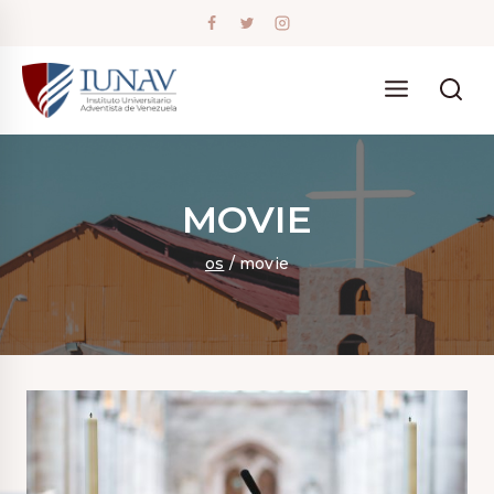
Skip
to
content
MOVIE
os
/
movie