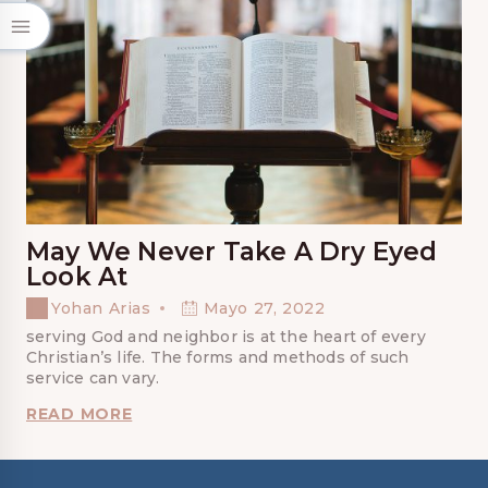
May We Never Take A Dry Eyed
Look At
Yohan Arias
Mayo 27, 2022
serving God and neighbor is at the heart of every
Christian’s life. The forms and methods of such
service can vary.
MAY
READ MORE
WE
NEVER
TAKE